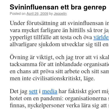
Svininfluensan ett bra genrep
Posted on
April 29, 2009
by
Jeppelin
Under förutsättning att svininfluensan int
vara mycket farligare än hittills så tror ja
ypperligt tillfälle att testa och öva
värld
allvarligare sjukdom utvecklar sig till e
Övning är viktigt, och jag tror att vi ska
tacksamma för att inblandade organisati
en chans att pröva sitt arbete och sitt sam
men inte civilisationskritiskt, läge.
Det jag
sett
i
media
har faktiskt gjort mi
hotet om en pandemi: organisationerna 
finnas, nyckelpersoner verka lära sig at