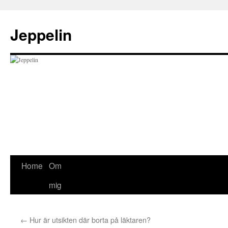
Skip
to
Jeppelin
content
Home
Om
mig
←
Hur är utsikten där borta på läktaren?