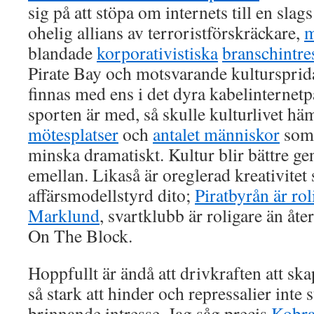
sig på att stöpa om internets till en slags
ohelig allians av terroristförskräckare,
m
blandade
korporativistiska
branschintre
Pirate Bay och motsvarande kulturspridar
finnas med ens i det dyra kabelinternetp
sporten är med, så skulle kulturlivet 
mötesplatser
och
antalet människor
som h
minska dramatiskt. Kultur blir bättre 
emellan. Likaså är oreglerad kreativitet 
affärsmodellstyrd dito;
Piratbyrån är rol
Marklund
, svartklubb är roligare än åt
On The Block.
Hoppfullt är ändå att drivkraften att ska
så stark att hinder och repressalier inte 
brinnande intresse. Jag såg precis
Kobra