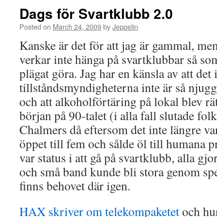
Dags för Svartklubb 2.0
Posted on
March 24, 2009
by
Jeppelin
Kanske är det för att jag är gammal, m
verkar inte hänga på svartklubbar så 
plägat göra. Jag har en känsla av att det i
tillståndsmyndigheterna inte är så njug
och att alkoholförtäring på lokal blev rät
början på 90-talet (i alla fall slutade fol
Chalmers då eftersom det inte längre var
öppet till fem och sålde öl till humana pr
var status i att gå på svartklubb, alla gj
och små band kunde bli stora genom spe
finns behovet där igen.
HAX skriver om telekompaketet
och hur