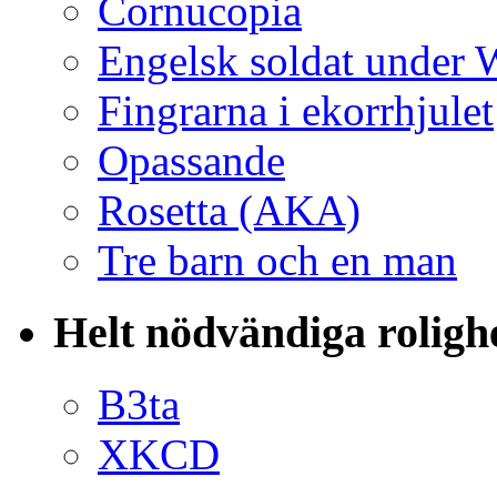
Cornucopia
Engelsk soldat under
Fingrarna i ekorrhjulet
Opassande
Rosetta (AKA)
Tre barn och en man
Helt nödvändiga roligh
B3ta
XKCD