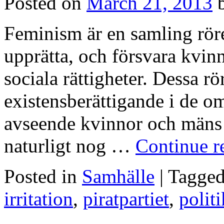
Posted on
March 21, 2013
Feminism är en samling rörel
upprätta, och försvara kvin
sociala rättigheter. Dessa rör
existensberättigande i de o
avseende kvinnor och mäns 
naturligt nog …
Continue r
Posted in
Samhälle
|
Tagge
irritation
,
piratpartiet
,
politi