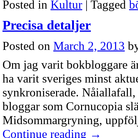
Posted in
Kultur
|
Tagged
b
Precisa detaljer
Posted on
March 2, 2013
b
Om jag varit bokbloggare är d
ha varit sveriges minst aktuel
synkroniserade. Nåiallafall
bloggar som Cornucopia slä
Midsommargryning, uppfölj
Continue reading
→