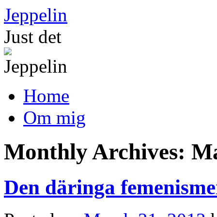
Skip
Jeppelin
to
content
Just det
Home
Om mig
Monthly Archives:
Ma
Den däringa femenism