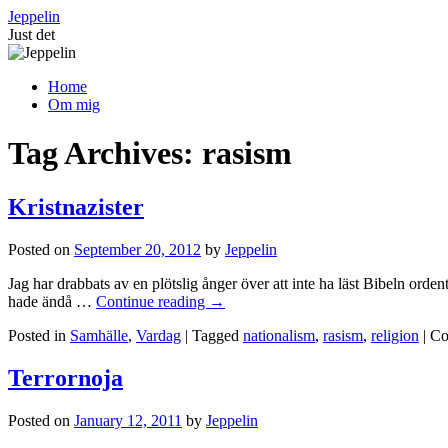
Skip
Jeppelin
to
Just det
content
Home
Om mig
Tag Archives:
rasism
Kristnazister
Posted on
September 20, 2012
by
Jeppelin
Jag har drabbats av en plötslig ånger över att inte ha läst Bibeln orden
hade ändå …
Continue reading
→
Posted in
Samhälle
,
Vardag
|
Tagged
nationalism
,
rasism
,
religion
|
Co
Terrornoja
Posted on
January 12, 2011
by
Jeppelin