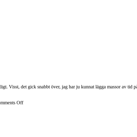
tligt. Visst, det gick snabbt över, jag har ju kunnat lägga massor av tid
on
mments Off
Kristnazister