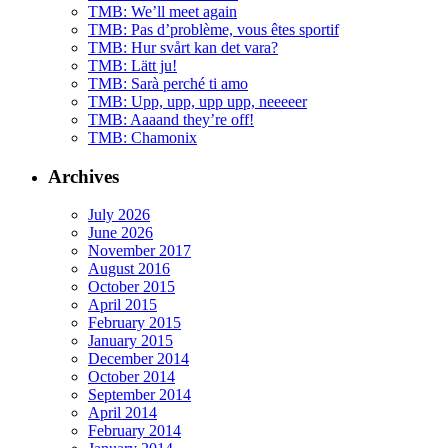
TMB: We’ll meet again
TMB: Pas d’problème, vous êtes sportif
TMB: Hur svårt kan det vara?
TMB: Lätt ju!
TMB: Sarà perché ti amo
TMB: Upp, upp, upp upp, neeeeer
TMB: Aaaand they’re off!
TMB: Chamonix
Archives
July 2026
June 2026
November 2017
August 2016
October 2015
April 2015
February 2015
January 2015
December 2014
October 2014
September 2014
April 2014
February 2014