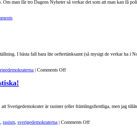
app. Om man får tro Dagens Nyheter så verkar det som att man kan få pol
mments
ällning. I bästa fall bara lite oeftertänksamt (så mysigt de verkar ha i
on
rigedemokraterna
|
Comments Off
Nationalism
tiska!
a att Sverigedemokrater är rasister (eller främlingsfientliga, men jag til
on
k
,
rasism
,
sverigedemokraterna
|
Comments Off
Stoppa
pressarna: