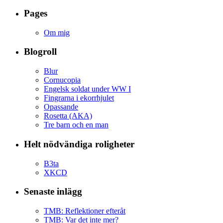
Pages
Om mig
Blogroll
Blur
Cornucopia
Engelsk soldat under WW I
Fingrarna i ekorrhjulet
Opassande
Rosetta (AKA)
Tre barn och en man
Helt nödvändiga roligheter
B3ta
XKCD
Senaste inlägg
TMB: Reflektioner efteråt
TMB: Var det inte mer?