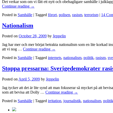
Det verkar som om vi fått ett nytt och obehagligare samhälle i julkl
Continue reading
→
Posted in
Samhälle
|
Tagged
förort
,
polisen
,
rasism
,
terrorism
|
14 Co
Nationalism
Posted on
October 28, 2009
by
Jeppelin
Jag har mer och mer börjat betrakta nationalism som en lite korkad inst
att vi nog …
Continue reading
→
Posted in
Samhälle
|
Tagged
internets
,
nationalism
,
politik
,
rasism
,
sve
Stoppa pressarna: Sverigedemokrater rasis
Posted on
April 5, 2009
by
Jeppelin
Jag tycker att det är lite synd att man fokuserar så mycket på att bevis
som att bevisa att Dolly …
Continue reading
→
Posted in
Samhälle
|
Tagged
irritation
,
journalistik
,
nationalism
,
politi