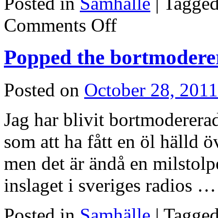
Posted in
Samhälle
|
Tagge
on
Comments Off
Marknaden
en
smula
Popped the bortmoderer
övervärderad,
eller
bostadsbubblepanik?
Posted on
October 28, 2011
Jag har blivit bortmodererad
som att ha fått en öl hälld ö
men det är ändå en milstolp
inslaget i sveriges radios 
Posted in
Samhälle
|
Tagge