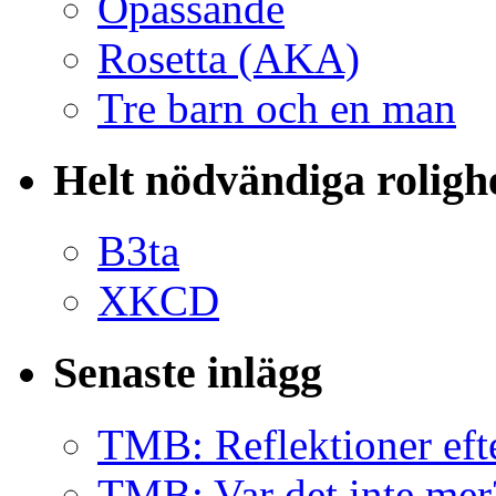
Opassande
Rosetta (AKA)
Tre barn och en man
Helt nödvändiga roligh
B3ta
XKCD
Senaste inlägg
TMB: Reflektioner eft
TMB: Var det inte mer