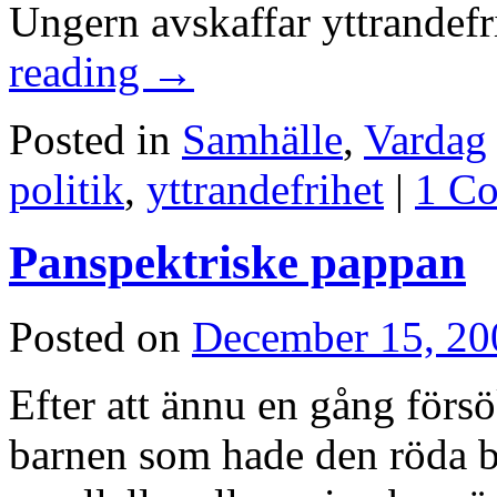
Ungern avskaffar yttrandef
reading
→
Posted in
Samhälle
,
Vardag
politik
,
yttrandefrihet
|
1 C
Panspektriske pappan
Posted on
December 15, 20
Efter att ännu en gång förs
barnen som hade den röda bil