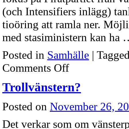
(och Intensifiers inlägg) ta
tioöring att ramla ner. Möjli
med stasiministern kan ha
Posted in
Samhälle
|
Tagge
on
Comments Off
Politiker
trollar
med
Trollvänstern?
knäna
Posted on
November 26, 2
Det verkar som om vänsterpar