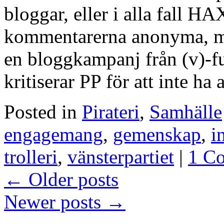
bloggar, eller i alla fall 
kommentarerna anonyma, m
en bloggkampanj från (v)-
kritiserar PP för att inte h
Posted in
Pirateri
,
Samhälle
engagemang
,
gemenskap
,
i
trolleri
,
vänsterpartiet
|
1 C
←
Older posts
Newer posts
→