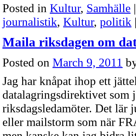
Posted in
Kultur
,
Samhälle
|
journalistik
,
Kultur
,
politik
Maila riksdagen om dat
Posted on
March 9, 2011
b
Jag har knåpat ihop ett jätt
datalagringsdirektivet som j
riksdagsledamöter. Det lär 
eller mailstorm som när FR
men kanske kan jag bidra lit