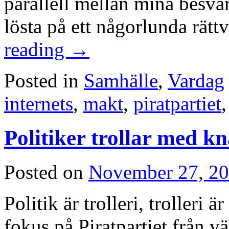
parallell mellan mina besvär
lösta på ett någorlunda rätt
reading
→
Posted in
Samhälle
,
Vardag
internets
,
makt
,
piratpartiet
Politiker trollar med k
Posted on
November 27, 2
Politik är trolleri, trolleri 
fokus på Piratpartiet från v