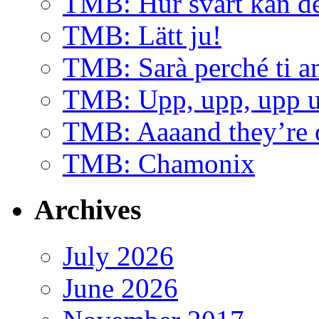
TMB: Hur svårt kan de
TMB: Lätt ju!
TMB: Sarà perché ti 
TMB: Upp, upp, upp u
TMB: Aaaand they’re 
TMB: Chamonix
Archives
July 2026
June 2026