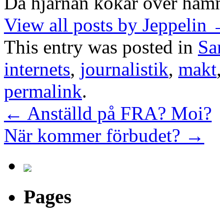
Då hjärnan kokar över hamn
View all posts by Jeppelin
This entry was posted in
Sa
internets
,
journalistik
,
makt
permalink
.
←
Anställd på FRA? Moi?
När kommer förbudet?
→
Pages