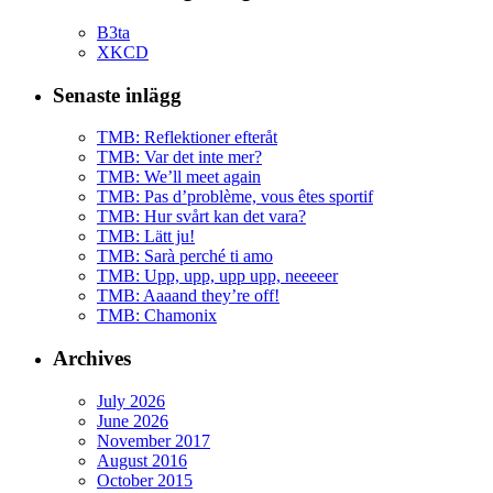
B3ta
XKCD
Senaste inlägg
TMB: Reflektioner efteråt
TMB: Var det inte mer?
TMB: We’ll meet again
TMB: Pas d’problème, vous êtes sportif
TMB: Hur svårt kan det vara?
TMB: Lätt ju!
TMB: Sarà perché ti amo
TMB: Upp, upp, upp upp, neeeeer
TMB: Aaaand they’re off!
TMB: Chamonix
Archives
July 2026
June 2026
November 2017
August 2016
October 2015