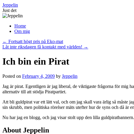
Skip
Jeppelin
to
Just det
content
Home
Om mig
←
Fortsatt högt pris på Eko-mat
Låt inte riksdagen få kontakt med världen!
→
Ich bin ein Pirat
Posted on
February 4, 2009
by
Jeppelin
Jag är pirat. Egentligen är jag liberal, de viktigaste frågorna för mig har
alternativ till att stödja Piratpartiet.
Att bli guldpirat var ett lätt val, och om jag skall vara ärlig så måste j
sin skrubb, men politiska rörelser mäts utefter hur de syns och då är en
Nu har jag en blogg, och jag visar stolt upp den lilla guldpiratbannern. 
About Jeppelin