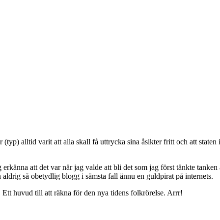
 (typ) alltid varit att alla skall få uttrycka sina åsikter fritt och att stat
ag erkänna att det var när jag valde att bli det som jag först tänkte tanken 
 aldrig så obetydlig blogg i sämsta fall ännu en guldpirat på internets.
Ett huvud till att räkna för den nya tidens folkrörelse. Arrr!