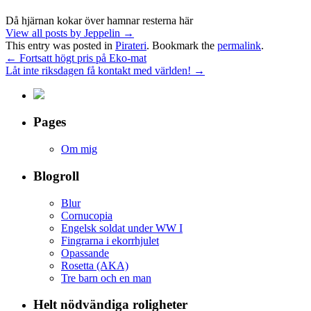
Då hjärnan kokar över hamnar resterna här
View all posts by Jeppelin
→
This entry was posted in
Pirateri
. Bookmark the
permalink
.
←
Fortsatt högt pris på Eko-mat
Låt inte riksdagen få kontakt med världen!
→
Pages
Om mig
Blogroll
Blur
Cornucopia
Engelsk soldat under WW I
Fingrarna i ekorrhjulet
Opassande
Rosetta (AKA)
Tre barn och en man
Helt nödvändiga roligheter