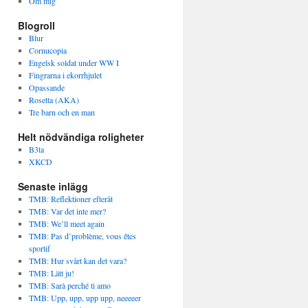
Om mig
Blogroll
Blur
Cornucopia
Engelsk soldat under WW I
Fingrarna i ekorrhjulet
Opassande
Rosetta (AKA)
Tre barn och en man
Helt nödvändiga roligheter
B3ta
XKCD
Senaste inlägg
TMB: Reflektioner efteråt
TMB: Var det inte mer?
TMB: We’ll meet again
TMB: Pas d’problème, vous êtes
sportif
TMB: Hur svårt kan det vara?
TMB: Lätt ju!
TMB: Sarà perché ti amo
TMB: Upp, upp, upp upp, neeeeer