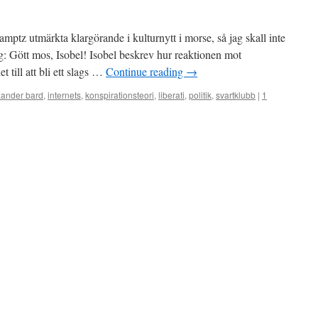
mptz utmärkta klargörande i kulturnytt i morse, så jag skall inte
ng: Gött mos, Isobel! Isobel beskrev hur reaktionen mot
t till att bli ett slags …
Continue reading
→
xander bard
,
internets
,
konspirationsteori
,
liberati
,
politik
,
svartklubb
|
1