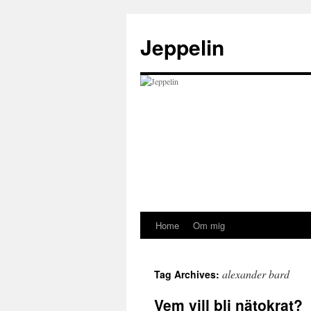
Skip
to
Jeppelin
content
Home
Om mig
alexander bard
Tag Archives:
Vem vill bli nätokrat?