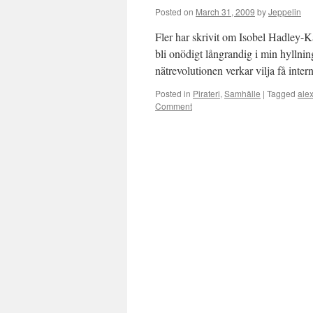
Posted on
March 31, 2009
by
Jeppelin
Fler har skrivit om Isobel Hadley-Ka
bli onödigt långrandig i min hyllni
nätrevolutionen verkar vilja få interne
Posted in
Pirateri
,
Samhälle
|
Tagged
ale
Comment